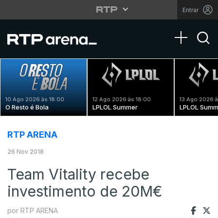
Entrar
Toggle na
10 Ago 2026 às 18:00
12 Ago 2026 às 18:00
13 Ago 2026 à
O Resto é Bola
LPLOL Summer
LPLOL Summ
RTP ARENA
26 Nov 2018
Team Vitality recebe
investimento de 20M€
por RTP ARENA