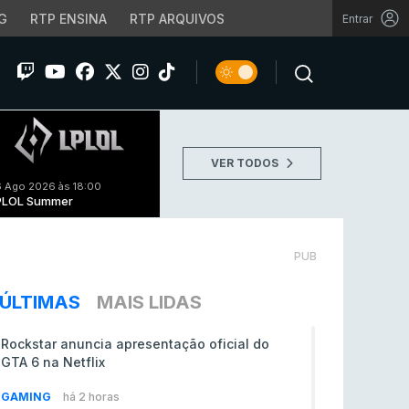
G
RTP ENSINA
RTP ARQUIVOS
Entrar
VER TODOS
 Ago 2026 às 18:00
PLOL Summer
PUB
ÚLTIMAS
MAIS LIDAS
Rockstar anuncia apresentação oficial do
GTA 6 na Netflix
GAMING
há 2 horas