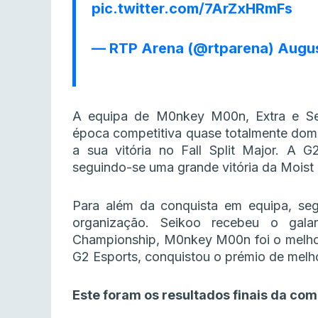
pic.twitter.com/7ArZxHRmFs
— RTP Arena (@rtparena)
Augus
A equipa de M0nkey M00n, Extra e Se
época competitiva quase totalmente dom
a sua vitória no Fall Split Major. A 
seguindo-se uma grande vitória da Moist 
Para além da conquista em equipa, segu
organização. Seikoo recebeu o ga
Championship, M0nkey M00n foi o melhor
G2 Esports, conquistou o prémio de melho
Este foram os resultados finais da com