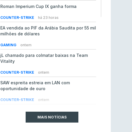
Roman Imperium Cup IX ganha forma
COUNTER-STRIKE
há 23 horas
EA vendida ao PIF da Arábia Saudita por 55 mil
milhões de dólares
GAMING
ontem
jL chamado para colmatar baixas na Team
Vitality
COUNTER-STRIKE
ontem
SAW espreita estreia em LAN com
oportunidade de ouro
COUNTER-STRIKE
ontem
Era em risco? Vitality continua a cair no VRS
do Counter-Strike 2
MAIS NOTÍCIAS
COUNTER-STRIKE
ontem