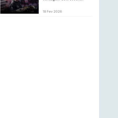
Betclic renova parceria com a RTP Arena para
a época 2026/27
18 Fev 2026
RTP ARENA
23 jul 2026
BLAST Bounty S2 na RTP Arena: Regressa o
melhor Counter-Strike
COUNTER-STRIKE
18 jul 2026
Wuant assina “The One”: O novo hino oficial
da LPLOL
LEAGUE OF LEGENDS
16 jul 2026
Roman Imperium Cup VIII abre inscrições com
SAW e Luminosity na lista
COUNTER-STRIKE
16 jul 2026