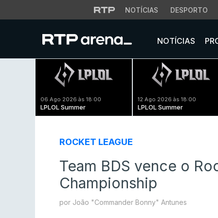
NOTÍCIAS
DESPORTO
NOTÍCIAS
PR
06 Ago 2026 às 18:00
12 Ago 2026 às 18:00
LPLOL Summer
LPLOL Summer
ROCKET LEAGUE
Team BDS vence o Roc
Championship
por João "Commander Bonny" Antunes