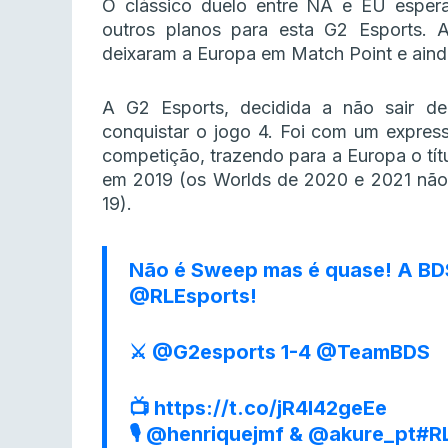
O clássico duelo entre NA e EU esper
outros planos para esta G2 Esports. 
deixaram a Europa em Match Point e ain
A G2 Esports, decidida a não sair de
conquistar o jogo 4. Foi com um expres
competição, trazendo para a Europa o tít
em 2019 (os Worlds de 2020 e 2021 nã
19).
Não é Sweep mas é quase! A BD
@RLEsports
!
⚔️
@G2esports
1-4
@TeamBDS
📺
https://t.co/jR4l42geEe
🎙
@henriquejmf
&
@akure_pt
#R