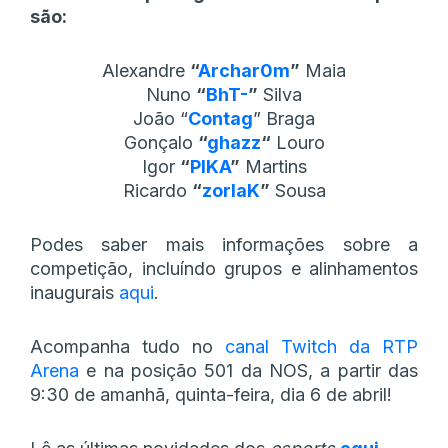
são:
Alexandre
“
Archar0m
”
Maia
Nuno
“
BhT-
”
Silva
João “
Contag
” Braga
Gonçalo
“
ghazz
“
Louro
Igor
“
PIKA
”
Martins
Ricardo
“
zorlaK
”
Sousa
Podes saber mais informações sobre a
competição, incluíndo grupos e alinhamentos
inaugurais
aqui
.
Acompanha tudo no
canal Twitch da RTP
Arena
e na posição 501 da NOS, a partir das
9:30 de amanhã, quinta-feira, dia 6 de abril!