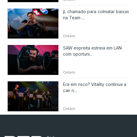
jL chamado para colmatar baixas
na Team ...
Ontem
SAW espreita estreia em LAN
com oportuni...
Ontem
Era em risco? Vitality continua a
cair n...
Ontem