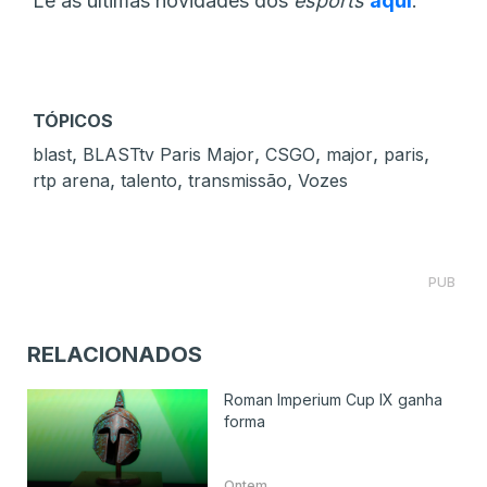
Lê as últimas novidades dos
esports
aqui
.
TÓPICOS
,
,
,
,
,
blast
BLASTtv Paris Major
CSGO
major
paris
,
,
,
rtp arena
talento
transmissão
Vozes
PUB
RELACIONADOS
Roman Imperium Cup IX ganha
forma
Ontem