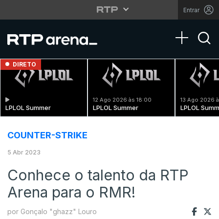
Entrar
Toggle na
DIRETO
12 Ago 2026 às 18:00
13 Ago 2026 à
LPLOL Summer
LPLOL Summer
LPLOL Summ
COUNTER-STRIKE
5 Abr 2023
Conhece o talento da RTP
Arena para o RMR!
por Gonçalo "ghazz" Louro