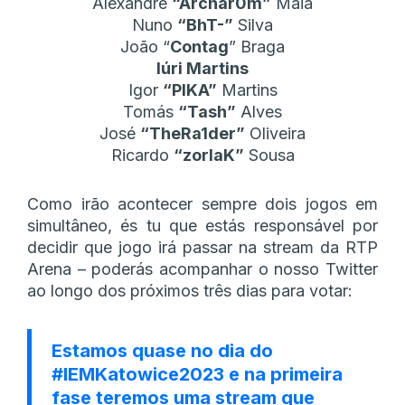
Alexandre
“Archar0m”
Maia
Nuno
“BhT-”
Silva
João “
Contag
” Braga
Iúri Martins
Igor
“PIKA”
Martins
Tomás
“Tash”
Alves
José
“TheRa1der”
Oliveira
Ricardo
“zorlaK”
Sousa
Como irão acontecer sempre dois jogos em
simultâneo, és tu que estás responsável por
decidir que jogo irá passar na stream da RTP
Arena – poderás acompanhar o nosso Twitter
ao longo dos próximos três dias para votar:
Estamos quase no dia do
#IEMKatowice2023
e na primeira
fase teremos uma stream que