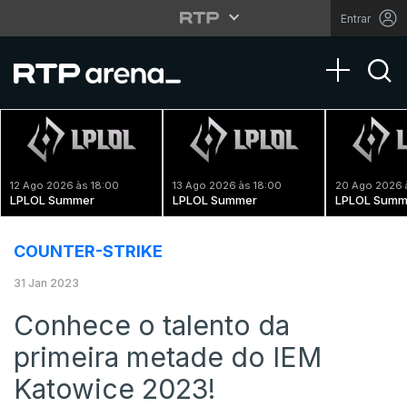
Entrar
Toggle na
12 Ago 2026 às 18:00
13 Ago 2026 às 18:00
20 Ago 2026 
LPLOL Summer
LPLOL Summer
LPLOL Summ
COUNTER-STRIKE
31 Jan 2023
Conhece o talento da
primeira metade do IEM
Katowice 2023!