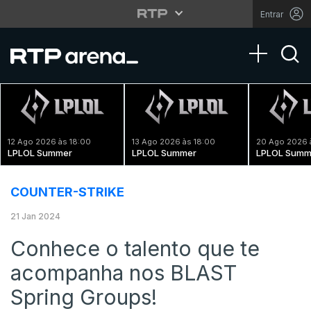
Entrar
Toggle na
12 Ago 2026 às 18:00
13 Ago 2026 às 18:00
20 Ago 2026 
LPLOL Summer
LPLOL Summer
LPLOL Summ
COUNTER-STRIKE
21 Jan 2024
Conhece o talento que te
acompanha nos BLAST
Spring Groups!