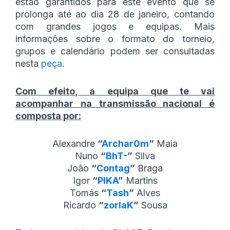
estão garantidos para este evento que se
prolonga até ao dia 28 de janeiro, contando
com grandes jogos e equipas. Mais
informações sobre o formato do torneio,
grupos e calendário podem ser consultadas
nesta
peça
.
Com efeito, a equipa que te vai
acompanhar na transmissão nacional é
composta por:
Alexandre
“
Archar0m
”
Maia
Nuno
“
BhT-
”
Silva
João
“
Contag
”
Braga
Igor
“
PIKA
”
Martins
Tomás
“
Tash
”
Alves
Ricardo
“
zorlaK
”
Sousa