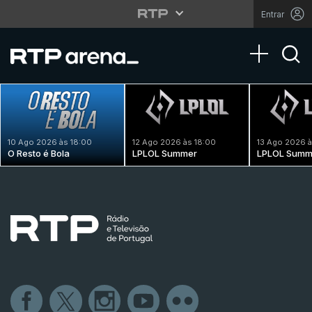
Entrar
Toggle na
10 Ago 2026 às 18:00
12 Ago 2026 às 18:00
13 Ago 2026 à
O Resto é Bola
LPLOL Summer
LPLOL Summ