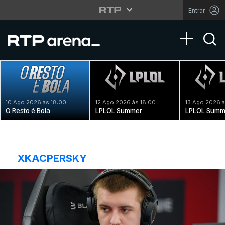
Entrar
Toggle na
10 Ago 2026 às 18:00
12 Ago 2026 às 18:00
13 Ago 2026 à
O Resto é Bola
LPLOL Summer
LPLOL Summ
XKACPERSKY