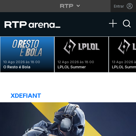
Entrar
Toggle na
10 Ago 2026 às 18:00
12 Ago 2026 às 18:00
13 Ago 2026 à
O Resto é Bola
LPLOL Summer
LPLOL Summ
XDEFIANT