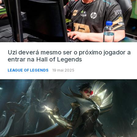
Uzi deverá mesmo ser o próximo jogador a
entrar na Hall of Legends
LEAGUE OF LEGENDS
19 mai 2025