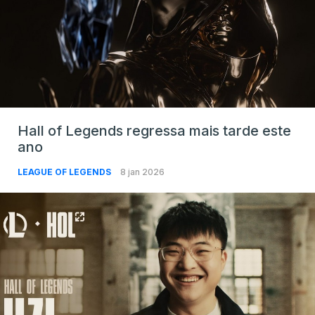
Hall of Legends regressa mais tarde este
ano
LEAGUE OF LEGENDS
8 jan 2026