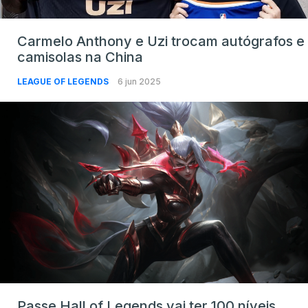
Carmelo Anthony e Uzi trocam autógrafos e
camisolas na China
LEAGUE OF LEGENDS
6 jun 2025
Passe Hall of Legends vai ter 100 níveis