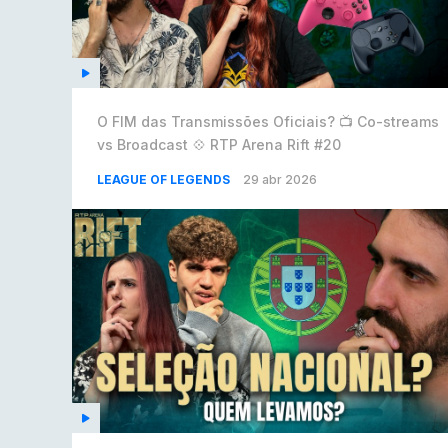
O FIM das Transmissões Oficiais? 📺 Co-streams
vs Broadcast 💠 RTP Arena Rift #20
LEAGUE OF LEGENDS
29 abr 2026