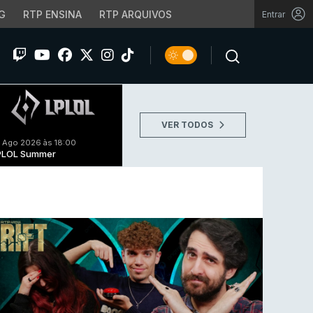
G
RTP ENSINA
RTP ARQUIVOS
Entrar
VER TODOS
 Ago 2026 às 18:00
PLOL Summer