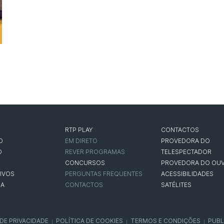
RTP PLAY
CONTACTOS
O
EM DIRETO
PROVEDORA DO
O
REVER PROGRAMAS
TELESPECTADOR
CONCURSOS
PROVEDORA DO OUV
IVOS
PERGUNTAS FREQUENTES
ACESSIBILIDADES
NA
CONTACTOS
SATÉLITES
 DE PRIVACIDADE
POLÍTICA DE COOKIES
TERMOS E CONDIÇÕES
PUBL
|
|
|