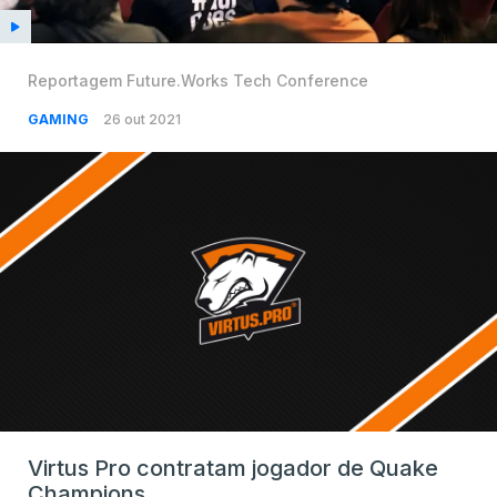
Reportagem Future.Works Tech Conference
GAMING
26 out 2021
Virtus Pro contratam jogador de Quake
Champions