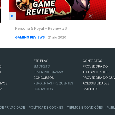
Persona 5 Royal – Review #6
GAMING REVIEWS
21 abr 2020
RTP PLAY
CONTACTOS
O
EM DIRETO
PROVEDORA DO
O
REVER PROGRAMAS
TELESPECTADOR
CONCURSOS
PROVEDORA DO OUV
IVOS
PERGUNTAS FREQUENTES
ACESSIBILIDADES
NA
CONTACTOS
SATÉLITES
 DE PRIVACIDADE
POLÍTICA DE COOKIES
TERMOS E CONDIÇÕES
PUBL
|
|
|