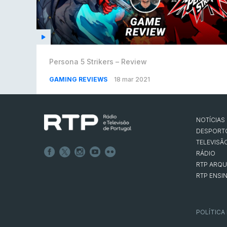
Persona 5 Strikers – Review
GAMING REVIEWS
18 mar 2021
NOTÍCIAS
DESPORT
TELEVISÃ
RÁDIO
RTP ARQU
RTP ENSI
POLÍTICA