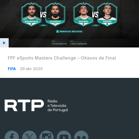
FPF eSports Masters Challenge – Oitavos de Final
FIFA
29 abr 2020