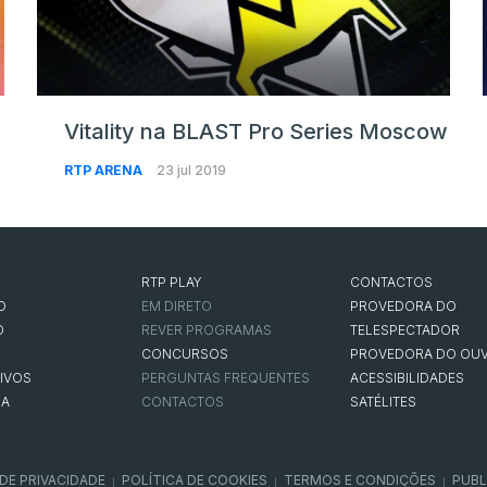
Vitality na BLAST Pro Series Moscow
RTP ARENA
23 jul 2019
RTP PLAY
CONTACTOS
O
EM DIRETO
PROVEDORA DO
O
REVER PROGRAMAS
TELESPECTADOR
CONCURSOS
PROVEDORA DO OUV
IVOS
PERGUNTAS FREQUENTES
ACESSIBILIDADES
NA
CONTACTOS
SATÉLITES
 DE PRIVACIDADE
POLÍTICA DE COOKIES
TERMOS E CONDIÇÕES
PUBL
|
|
|