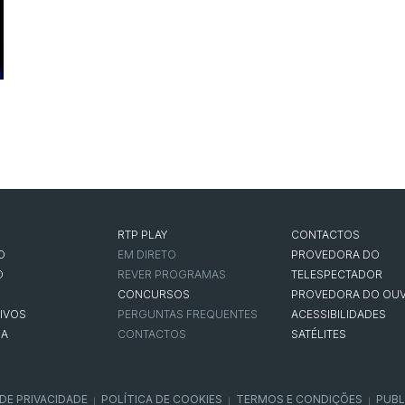
RTP PLAY
CONTACTOS
O
EM DIRETO
PROVEDORA DO
O
REVER PROGRAMAS
TELESPECTADOR
CONCURSOS
PROVEDORA DO OUV
IVOS
PERGUNTAS FREQUENTES
ACESSIBILIDADES
NA
CONTACTOS
SATÉLITES
 DE PRIVACIDADE
POLÍTICA DE COOKIES
TERMOS E CONDIÇÕES
PUBL
|
|
|