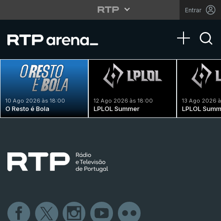
Entrar
Toggle na
10 Ago 2026 às 18:00
12 Ago 2026 às 18:00
13 Ago 2026 à
O Resto é Bola
LPLOL Summer
LPLOL Summ