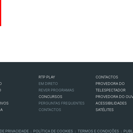
RTP PLAY
CONTACTOS
O
EM DIRETO
PROVEDORA DO
O
REVER PROGRAMAS
TELESPECTADOR
CONCURSOS
PROVEDORA DO OUV
IVOS
PERGUNTAS FREQUENTES
ACESSIBILIDADES
NA
CONTACTOS
SATÉLITES
 DE PRIVACIDADE
POLÍTICA DE COOKIES
TERMOS E CONDIÇÕES
PUBL
|
|
|