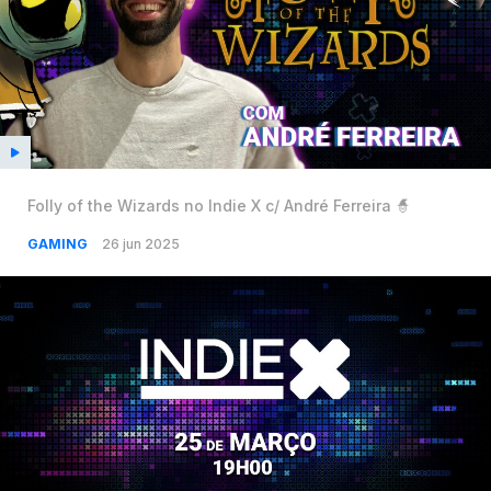
Folly of the Wizards no Indie X c/ André Ferreira 🧙
GAMING
26 jun 2025