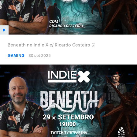
Beneath no Indie X c/ Ricardo Cesteiro 🦑
GAMING
30 set 2025