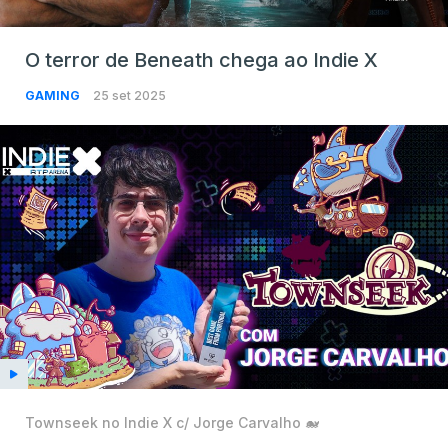
O terror de Beneath chega ao Indie X
GAMING
25 set 2025
Townseek no Indie X c/ Jorge Carvalho 🐋