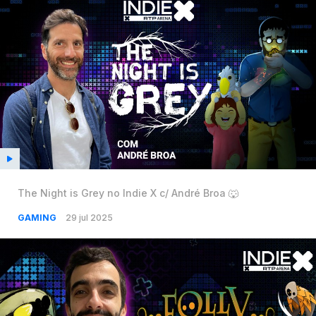
The Night is Grey no Indie X c/ André Broa 🐺
GAMING
29 jul 2025