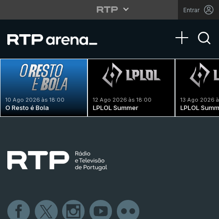
Entrar
Toggle na
10 Ago 2026 às 18:00
12 Ago 2026 às 18:00
13 Ago 2026 à
O Resto é Bola
LPLOL Summer
LPLOL Summ