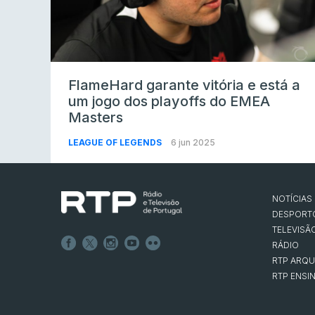
FlameHard garante vitória e está a
um jogo dos playoffs do EMEA
Masters
LEAGUE OF LEGENDS
6 jun 2025
NOTÍCIAS
DESPORT
TELEVISÃ
RÁDIO
RTP ARQU
RTP ENSI