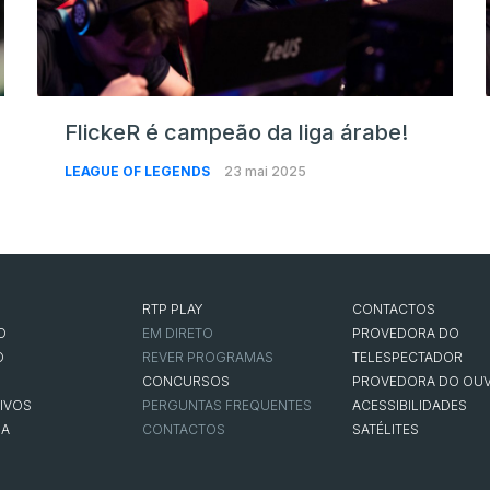
FlickeR é campeão da liga árabe!
LEAGUE OF LEGENDS
23 mai 2025
RTP PLAY
CONTACTOS
O
EM DIRETO
PROVEDORA DO
O
REVER PROGRAMAS
TELESPECTADOR
CONCURSOS
PROVEDORA DO OUV
IVOS
PERGUNTAS FREQUENTES
ACESSIBILIDADES
NA
CONTACTOS
SATÉLITES