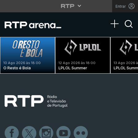
Entrar
Toggle na
10 Ago 2026 às 18:00
12 Ago 2026 às 18:00
13 Ago 2026 à
O Resto é Bola
LPLOL Summer
LPLOL Summ