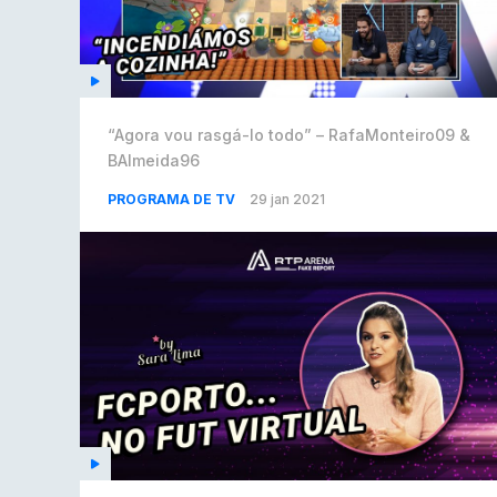
“Agora vou rasgá-lo todo” – RafaMonteiro09 &
BAlmeida96
PROGRAMA DE TV
29 jan 2021