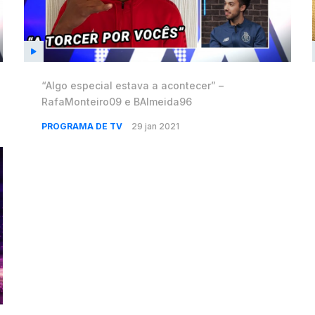
“Algo especial estava a acontecer” –
RafaMonteiro09 e BAlmeida96
PROGRAMA DE TV
29 jan 2021