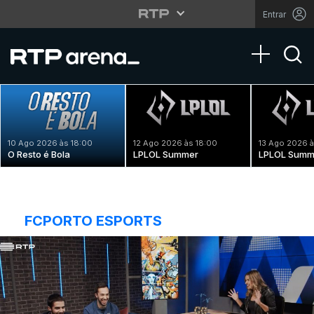
Entrar
Toggle na
10 Ago 2026 às 18:00
12 Ago 2026 às 18:00
13 Ago 2026 à
O Resto é Bola
LPLOL Summer
LPLOL Summ
FCPORTO ESPORTS