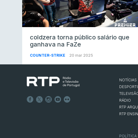
coldzera torna público salário que
ganhava na FaZe
COUNTER-STRIKE
20 mar 2025
NOTÍCIAS
DESPORT
TELEVISÃ
RÁDIO
RTP ARQU
RTP ENSI
POLÍTICA