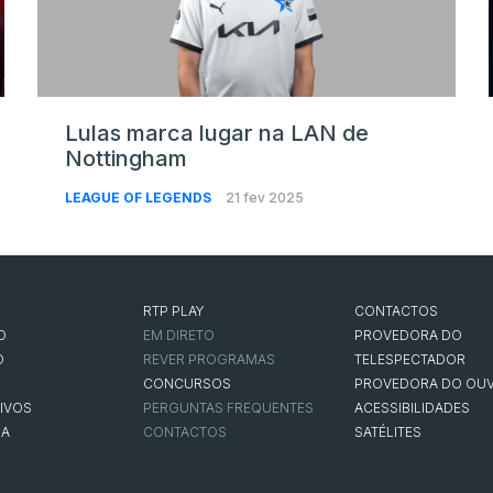
Lulas marca lugar na LAN de
Nottingham
LEAGUE OF LEGENDS
21 fev 2025
RTP PLAY
CONTACTOS
O
EM DIRETO
PROVEDORA DO
O
REVER PROGRAMAS
TELESPECTADOR
CONCURSOS
PROVEDORA DO OUV
IVOS
PERGUNTAS FREQUENTES
ACESSIBILIDADES
NA
CONTACTOS
SATÉLITES