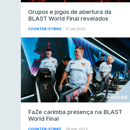
Grupos e jogos de abertura da
BLAST World Final revelados
COUNTER-STRIKE
17 out 2024
FaZe carimba presença na BLAST
World Final
COUNTER-STRIKE
28 mar 2023