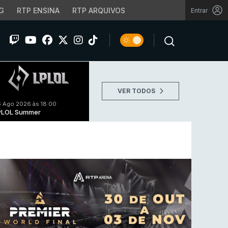
G
RTP ENSINA
RTP ARQUIVOS
Entrar
VER TODOS
 Ago 2026 às 18:00
PLOL Summer