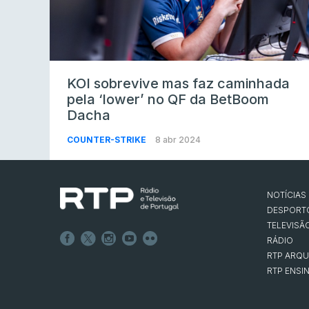
KOI sobrevive mas faz caminhada
pela ‘lower’ no QF da BetBoom
Dacha
COUNTER-STRIKE
8 abr 2024
NOTÍCIAS
DESPORT
TELEVISÃ
RÁDIO
RTP ARQU
RTP ENSI