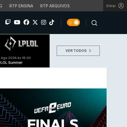
G
RTP ENSINA
RTP ARQUIVOS
Entrar
VER TODOS
 Ago 2026 às 18:00
PLOL Summer