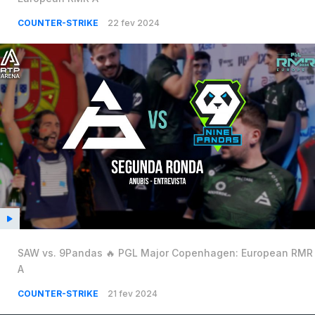
COUNTER-STRIKE
22 fev 2024
SAW vs. 9Pandas 🔥 PGL Major Copenhagen: European RMR
A
COUNTER-STRIKE
21 fev 2024