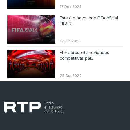
17 Dez 2025
Este é o novo jogo FIFA oficial:
FIFA R...
12 Jun 2025
FPF apresenta novidades
competitivas par...
25 Out 2024