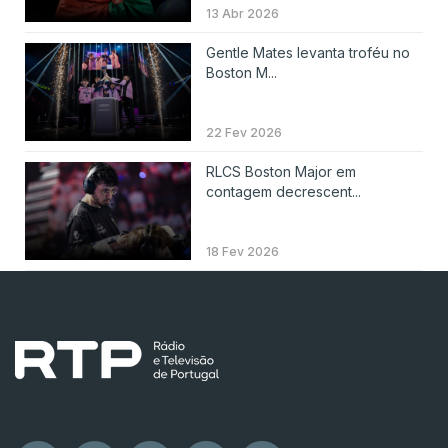
13 Abr 2026
Gentle Mates levanta troféu no
Boston M...
22 Fev 2026
RLCS Boston Major em
contagem decrescent...
18 Fev 2026