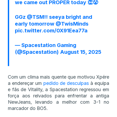
we came out PROPER today 👏😤
GGz
@TSM
!! seeya bright and
early tomorrow
@TwisMinds
pic.twitter.com/0X91Eea77a
— Spacestation Gaming
(@Spacestation)
August 15, 2025
Com um clima mais quente que motivou Xpére
a endereçar um
pedido de desculpas
à equipa
e fãs de Vitality, a Spacestation regressou em
força aos relvados para enfrentar a antiga
NewJeans, levando a melhor com 3-1 no
marcador do BO5.