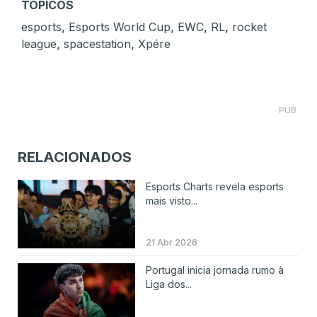
TÓPICOS
,
,
,
,
esports
Esports World Cup
EWC
RL
rocket
,
,
league
spacestation
Xpére
PUB
RELACIONADOS
Esports Charts revela esports
mais visto...
21 Abr 2026
Portugal inicia jornada rumo à
Liga dos...