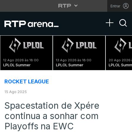
Entrar
Toggle na
12 Ago 2026 às 18:00
13 Ago 2026 às 18:00
20 Ago 2026 
LPLOL Summer
LPLOL Summer
LPLOL Summ
ROCKET LEAGUE
15 Ago 2025
Spacestation de Xpére
continua a sonhar com
Playoffs na EWC