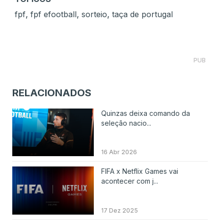
,
,
,
fpf
fpf efootball
sorteio
taça de portugal
PUB
RELACIONADOS
Quinzas deixa comando da
seleção nacio...
16 Abr 2026
FIFA x Netflix Games vai
acontecer com j...
17 Dez 2025