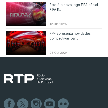
Este é o novo jogo FIFA oficial:
FIFA R...
12 Jun 2025
FPF apresenta novidades
competitivas par...
25 Out 2024