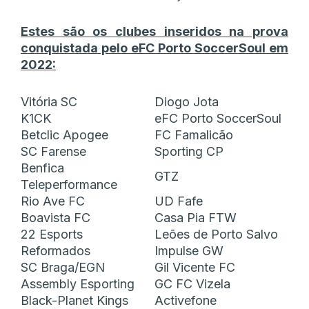
Estes são os clubes inseridos na prova
conquistada pelo eFC Porto SoccerSoul em
2022:
Vitória SC
Diogo Jota
K1CK
eFC Porto SoccerSoul
Betclic Apogee
FC Famalicão
SC Farense
Sporting CP
Benfica
GTZ
Teleperformance
Rio Ave FC
UD Fafe
Boavista FC
Casa Pia FTW
22 Esports
Leões de Porto Salvo
Reformados
Impulse GW
SC Braga/EGN
Gil Vicente FC
Assembly Esporting
GC FC Vizela
Black-Planet Kings
Activefone