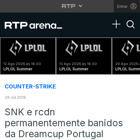
Entrar
Toggle na
12 Ago 2026 às 18:00
13 Ago 2026 às 18:00
20 Ago 2026 
LPLOL Summer
LPLOL Summer
LPLOL Summ
COUNTER-STRIKE
29 Jul 2019
SNK e rcdn
permanentemente banidos
da Dreamcup Portugal