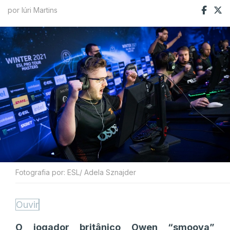
por Iúri Martins
Fotografia por: ESL/ Adela Sznajder
Ouvir
O jogador britânico Owen “smooya”