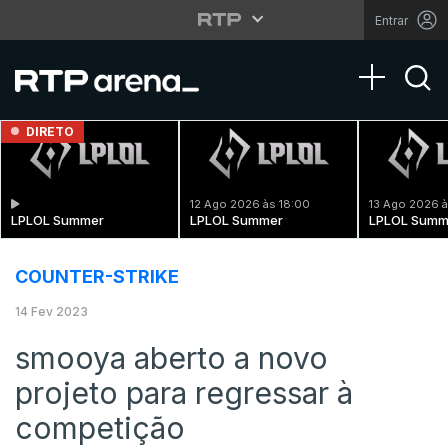
Entrar
Toggle na
DIRETO
12 Ago 2026 às 18:00
13 Ago 2026 à
LPLOL Summer
LPLOL Summer
LPLOL Summ
COUNTER-STRIKE
14 Fev 2023
smooya aberto a novo
projeto para regressar à
competição