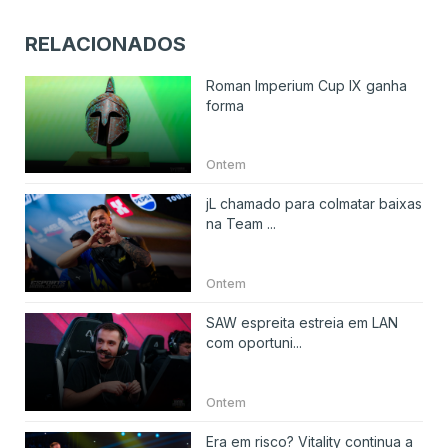
RELACIONADOS
Roman Imperium Cup IX ganha
forma
Ontem
jL chamado para colmatar baixas
na Team ...
Ontem
SAW espreita estreia em LAN
com oportuni...
Ontem
Era em risco? Vitality continua a