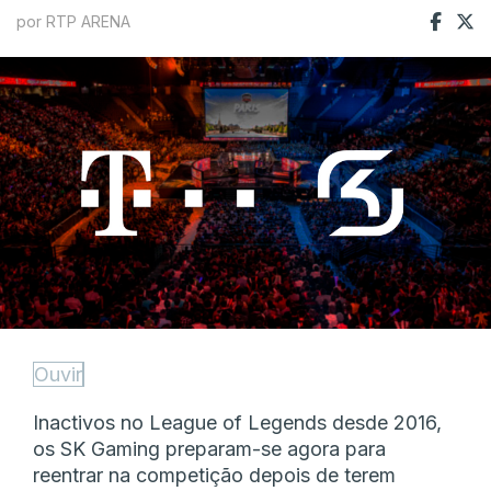
por RTP ARENA
Ouvir
Inactivos no League of Legends desde 2016,
os SK Gaming preparam-se agora para
reentrar na competição depois de terem