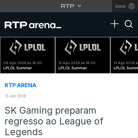
Entrar
Toggle na
06 Ago 2026 às 18:00
12 Ago 2026 às 18:00
13 Ago 2026 à
LPLOL Summer
LPLOL Summer
LPLOL Summ
RTP ARENA
15 Jun 2018
SK Gaming preparam
regresso ao League of
Legends