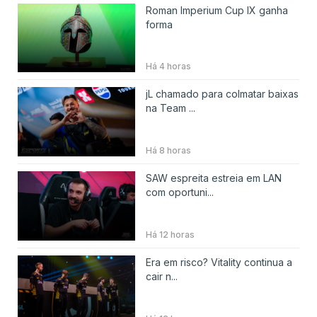
Roman Imperium Cup IX ganha
forma
Há 4 horas
jL chamado para colmatar baixas
na Team ...
Há 8 horas
SAW espreita estreia em LAN
com oportuni...
Há 12 horas
Era em risco? Vitality continua a
cair n...