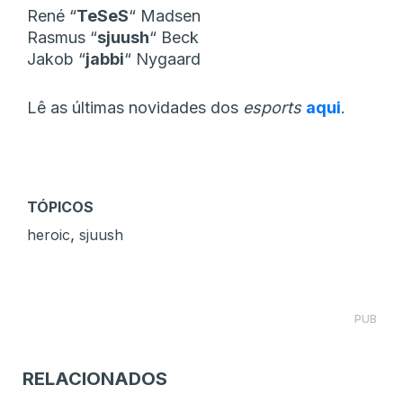
René
“⁠
TeSeS⁠
“
Madsen
Rasmus
“⁠
sjuush⁠
“
Beck
Jakob
“⁠
jabbi⁠
“
Nygaard
Lê as últimas novidades dos
esports
aqui
.
TÓPICOS
,
heroic
sjuush
PUB
RELACIONADOS