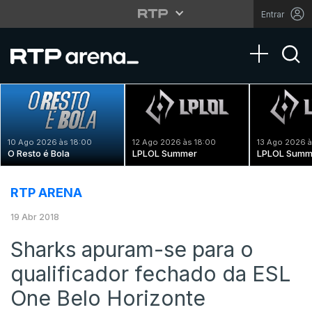
Entrar
Toggle na
10 Ago 2026 às 18:00
12 Ago 2026 às 18:00
13 Ago 2026 à
O Resto é Bola
LPLOL Summer
LPLOL Summ
RTP ARENA
19 Abr 2018
Sharks apuram-se para o
qualificador fechado da ESL
One Belo Horizonte