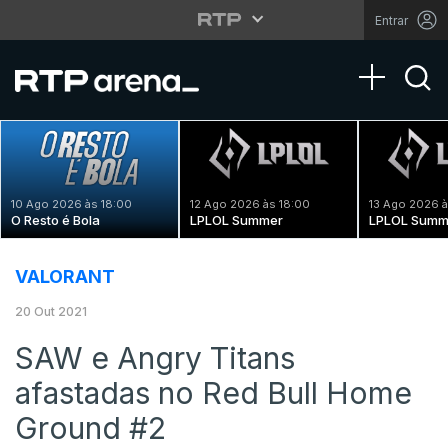
Entrar
Toggle na
10 Ago 2026 às 18:00
12 Ago 2026 às 18:00
13 Ago 2026 à
O Resto é Bola
LPLOL Summer
LPLOL Summ
VALORANT
20 Out 2021
SAW e Angry Titans
afastadas no Red Bull Home
Ground #2