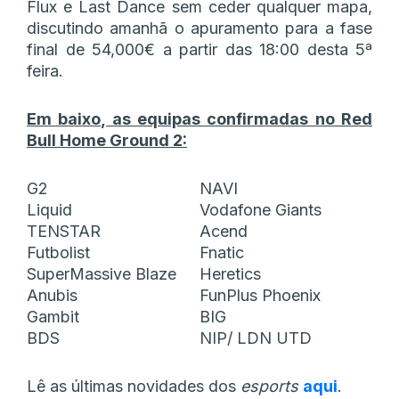
Flux e Last Dance sem ceder qualquer mapa,
discutindo amanhã o apuramento para a fase
final de 54,000€ a partir das 18:00 desta 5ª
feira.
Em baixo, as equipas confirmadas no Red
Bull Home Ground 2:
G2
NAVI
Liquid
Vodafone Giants
TENSTAR
Acend
Futbolist
Fnatic
SuperMassive Blaze
Heretics
Anubis
FunPlus Phoenix
Gambit
BIG
BDS
NIP/ LDN UTD
Lê as últimas novidades dos
esports
aqui
.