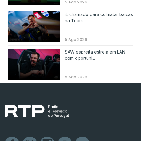
5 Ago 2026
jL chamado para colmatar baixas
na Team ...
5 Ago 2026
SAW espreita estreia em LAN
com oportuni...
5 Ago 2026