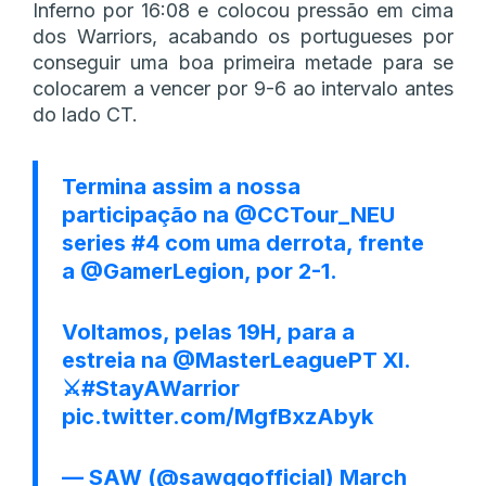
Inferno por 16:08 e colocou pressão em cima
dos Warriors, acabando os portugueses por
conseguir uma boa primeira metade para se
colocarem a vencer por 9-6 ao intervalo antes
do lado CT.
Termina assim a nossa
participação na
@CCTour_NEU
series #4 com uma derrota, frente
a
@GamerLegion
, por 2-1.
Voltamos, pelas 19H, para a
estreia na
@MasterLeaguePT
XI.
⚔️
#StayAWarrior
pic.twitter.com/MgfBxzAbyk
— SAW (@sawggofficial)
March