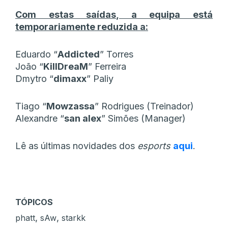
Com estas saídas, a equipa está
temporariamente reduzida a:
Eduardo “
Addicted
” Torres
João “
KillDreaM
” Ferreira
Dmytro “
dimaxx
” Paliy
Tiago “
Mowzassa
” Rodrigues (Treinador)
Alexandre “
san alex
” Simões (Manager)
Lê as últimas novidades dos
esports
aqui
.
TÓPICOS
,
,
phatt
sAw
starkk