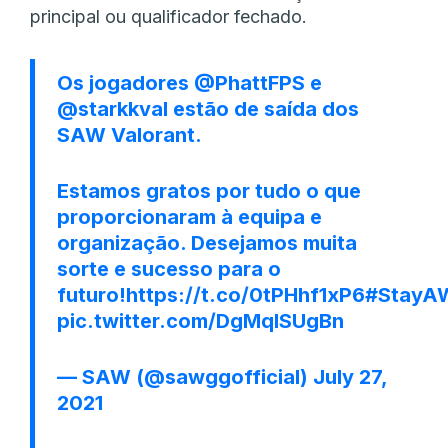
principal ou qualificador fechado.
Os jogadores
@PhattFPS
e
@starkkval
estão de saída dos
SAW Valorant.
Estamos gratos por tudo o que
proporcionaram à equipa e
organização. Desejamos muita
sorte e sucesso para o
futuro!
https://t.co/0tPHhf1xP6
#StayAW
pic.twitter.com/DgMqISUgBn
— SAW (@sawggofficial)
July 27,
2021