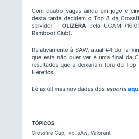
Com quatro vagas ainda em jogo e cinc
desta tarde decidem o Top 8 da Crossf
servidor –
OLIZERA
pela UCAM (16:0
Ramboot Club).
Relativamente à SAW, atual #4 do ranki
que esta não quer ver é uma final da
resultados que a deixariam fora do Top 
Heretics.
Lê as últimas novidades dos
esports
aqu
TÓPICOS
,
,
,
Crossfire Cup
lvp
sAw
Valorant