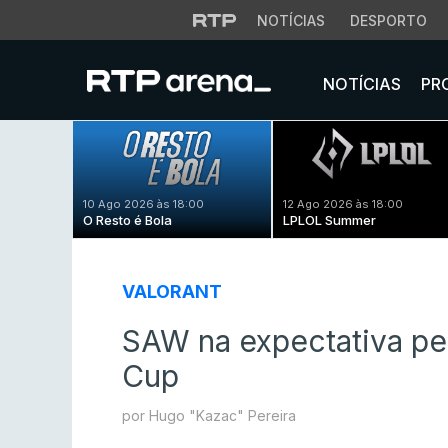
NOTÍCIAS
DESPORTO
NOTÍCIAS
PR
10 Ago 2026 às 18:00
12 Ago 2026 às 18:00
O Resto é Bola
LPLOL Summer
VALORANT
SAW na expectativa pel
Cup
por Hugo "Kazac" Pereira