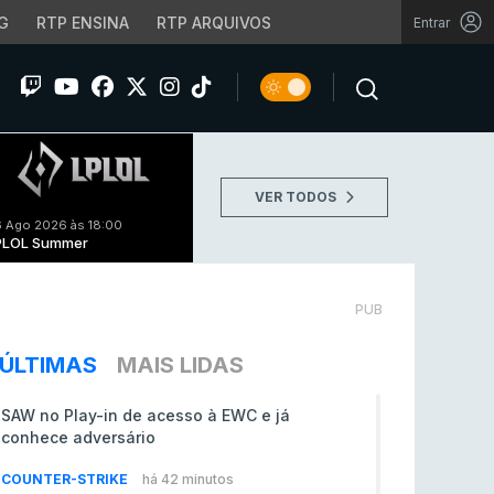
G
RTP ENSINA
RTP ARQUIVOS
Entrar
VER TODOS
 Ago 2026 às 18:00
PLOL Summer
PUB
ÚLTIMAS
MAIS LIDAS
SAW no Play-in de acesso à EWC e já
conhece adversário
COUNTER-STRIKE
há 42 minutos