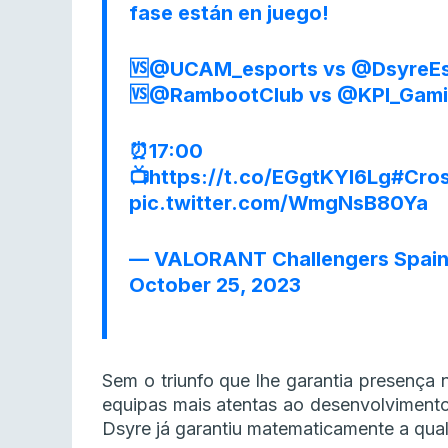
fase están en juego!
🆚
@UCAM_esports
vs
@DsyreEs
🆚
@RambootClub
vs
@KPI_Gam
⏰17:00
📺
https://t.co/EGgtKYl6Lg
#Cros
pic.twitter.com/WmgNsB80Ya
— VALORANT Challengers Spai
October 25, 2023
Sem o triunfo que lhe garantia presença 
equipas mais atentas ao desenvolvimento
Dsyre já garantiu matematicamente a quali