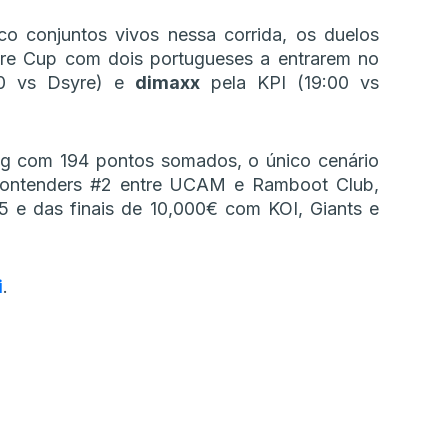
o conjuntos vivos nessa corrida, os duelos
ire Cup com dois portugueses a entrarem no
0 vs Dsyre) e
dimaxx
pela KPI (19:00 vs
ng com 194 pontos somados, o único cenário
 Contenders #2 entre UCAM e Ramboot Club,
5 e das finais de 10,000€ com KOI, Giants e
i
.