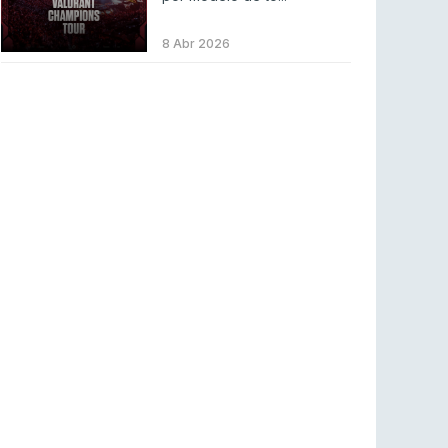
ENTRETENIMENTO
3 ago 2026
Códigos para ícones clássicos gratuitos no
8 Abr 2026
League of Legends [agosto 2026]
LEAGUE OF LEGENDS
3 ago 2026
MOUZ surpreende Spirit para vencer BLAST
Bounty
COUNTER-STRIKE
2 ago 2026
Setembro recheado de LANs em Portugal
COUNTER-STRIKE
1 ago 2026
Betclic renova parceria com a RTP Arena para
a época 2026/27
RTP ARENA
23 jul 2026