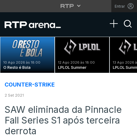
Entrar
Toggle na
10 Ago 2026 às 18:00
12 Ago 2026 às 18:00
13 Ago 2026 à
O Resto é Bola
LPLOL Summer
LPLOL Summ
COUNTER-STRIKE
2 Set 2021
SAW eliminada da Pinnacle
Fall Series S1 após terceira
derrota