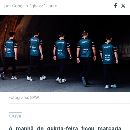
por Gonçalo "ghazz" Louro
Fotografia: SAW
Ouvir
A manhã de quinta-feira ficou marcada