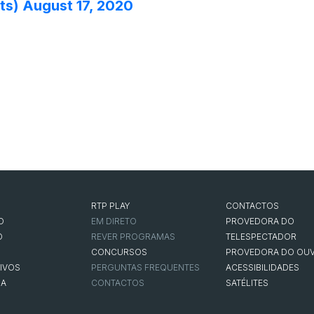
ts)
August 17, 2020
RTP PLAY
CONTACTOS
O
EM DIRETO
PROVEDORA DO
O
REVER PROGRAMAS
TELESPECTADOR
CONCURSOS
PROVEDORA DO OUV
IVOS
PERGUNTAS FREQUENTES
ACESSIBILIDADES
NA
CONTACTOS
SATÉLITES