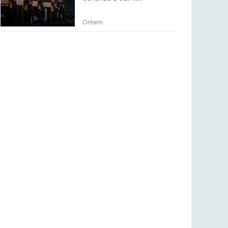
Betclic renova parceria com a RTP Arena para
a época 2026/27
Ontem
RTP ARENA
23 jul 2026
BLAST Bounty S2 na RTP Arena: Regressa o
melhor Counter-Strike
COUNTER-STRIKE
18 jul 2026
Wuant assina “The One”: O novo hino oficial
da LPLOL
LEAGUE OF LEGENDS
16 jul 2026
Roman Imperium Cup VIII abre inscrições com
SAW e Luminosity na lista
COUNTER-STRIKE
16 jul 2026