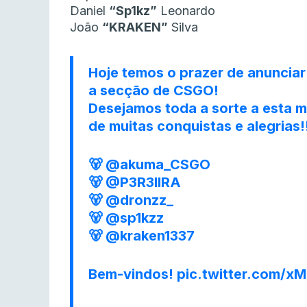
Daniel
“Sp1kz”
Leonardo
João
“KRAKEN”
Silva
Hoje temos o prazer de anunciar
a secção de CSGO!⠀⠀
Desejamos toda a sorte a esta m
de muitas conquistas e alegrias!
🐻
@akuma_CSGO
🐻
@P3R3IIRA
🐻
@dronzz_
🐻
@sp1kzz
🐻
@kraken1337
Bem-vindos!
pic.twitter.com/