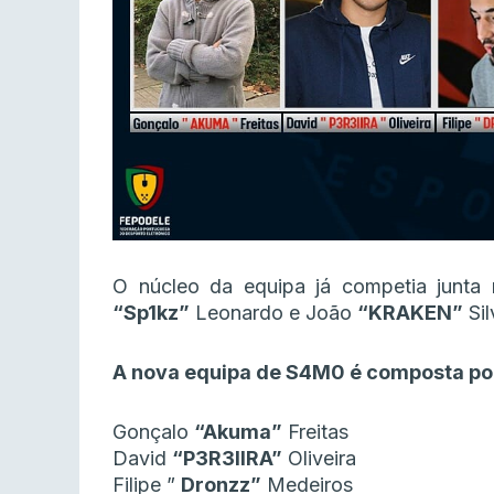
O núcleo da equipa já competia junta 
“Sp1kz”
Leonardo e João
“KRAKEN”
Sil
A nova equipa de S4M0 é composta po
Gonçalo
“Akuma”
Freitas
David
“P3R3IIRA”
Oliveira
Filipe ”
Dronzz”
Medeiros