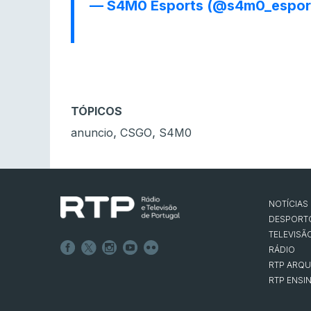
— S4M0 Esports (@s4m0_espor
TÓPICOS
,
,
anuncio
CSGO
S4M0
NOTÍCIAS
DESPORT
TELEVISÃ
RÁDIO
RTP ARQU
RTP ENSI