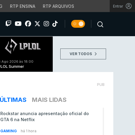
G
RTP ENSINA
RTP ARQUIVOS
Entrar
VER TODOS
 Ago 2026 às 18:00
PLOL Summer
PUB
ÚLTIMAS
MAIS LIDAS
Rockstar anuncia apresentação oficial do
GTA 6 na Netflix
GAMING
há 1 hora