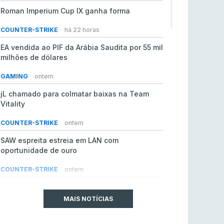
Roman Imperium Cup IX ganha forma
COUNTER-STRIKE
há 22 horas
EA vendida ao PIF da Arábia Saudita por 55 mil
milhões de dólares
GAMING
ontem
jL chamado para colmatar baixas na Team
Vitality
COUNTER-STRIKE
ontem
SAW espreita estreia em LAN com
oportunidade de ouro
COUNTER-STRIKE
ontem
Era em risco? Vitality continua a cair no VRS
do Counter-Strike 2
MAIS NOTÍCIAS
COUNTER-STRIKE
ontem