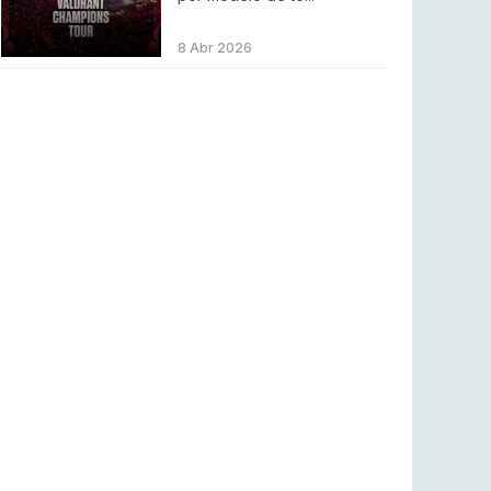
COUNTER-STRIKE
2 ago 2026
8 Abr 2026
Setembro recheado de LANs em Portugal
COUNTER-STRIKE
1 ago 2026
Betclic renova parceria com a RTP Arena para
a época 2026/27
RTP ARENA
23 jul 2026
BLAST Bounty S2 na RTP Arena: Regressa o
melhor Counter-Strike
COUNTER-STRIKE
18 jul 2026
Wuant assina “The One”: O novo hino oficial
da LPLOL
LEAGUE OF LEGENDS
16 jul 2026