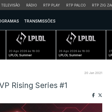
TELEVISÃO
RÁDIO
RTP PLAY
RTP PALCO
RTP ZIG ZA
OGRAMAS
TRANSMISSÕES
20 Ago 2026 às 18:00
26 Ago 2026 às 18:00
27
LPLOL Summer
LPLOL Summer
L
20 Jan 2021
VP Rising Series #1