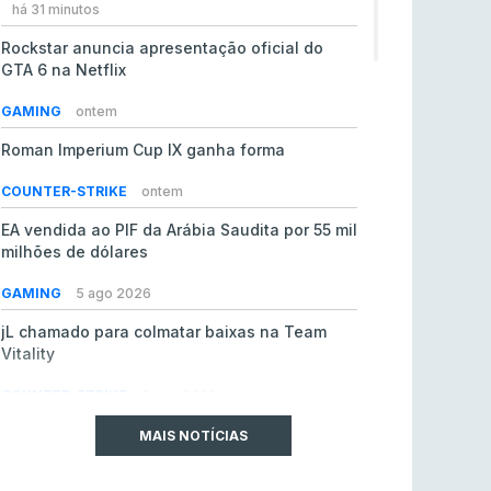
há 31 minutos
Rockstar anuncia apresentação oficial do
GTA 6 na Netflix
GAMING
ontem
Roman Imperium Cup IX ganha forma
COUNTER-STRIKE
ontem
EA vendida ao PIF da Arábia Saudita por 55 mil
milhões de dólares
GAMING
5 ago 2026
jL chamado para colmatar baixas na Team
Vitality
COUNTER-STRIKE
5 ago 2026
SAW espreita estreia em LAN com
MAIS NOTÍCIAS
oportunidade de ouro