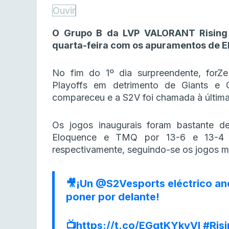
Ouvir
O Grupo B da LVP VALORANT Rising 
quarta-feira com os apuramentos de 
No fim do 1º dia surpreendente, forZ
Playoffs em detrimento de Giants e
compareceu e a S2V foi chamada à última
Os jogos inaugurais foram bastante de
Eloquence e TMQ por 13-6 e 13-4
respectivamente, seguindo-se os jogos m
🎥¡Un
@S2Vesports
eléctrico an
poner por delante!
📺
https://t.co/EGgtKYkyVI
#Ris