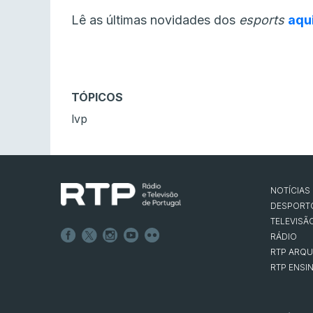
Lê as últimas novidades dos
esports
aqu
TÓPICOS
lvp
NOTÍCIAS
DESPORT
TELEVISÃ
RÁDIO
RTP ARQU
RTP ENSI