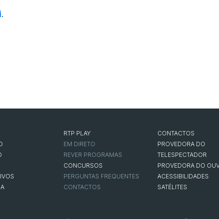
i
.
RTP PLAY
CONTACTOS
O
EM DIRETO
PROVEDORA DO
O
REVER PROGRAMAS
TELESPECTADOR
CONCURSOS
PROVEDORA DO OUV
IVOS
PERGUNTAS FREQUENTES
ACESSIBILIDADES
NA
CONTACTOS
SATÉLITES