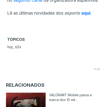
no
segundo canal
da organizadora espanhola.
Lê as últimas novidades dos
esports
aqui
.
TÓPICOS
,
lvp
s2v
PUB
RELACIONADOS
VALORANT Mobile passa a
marca dos 10 mil...