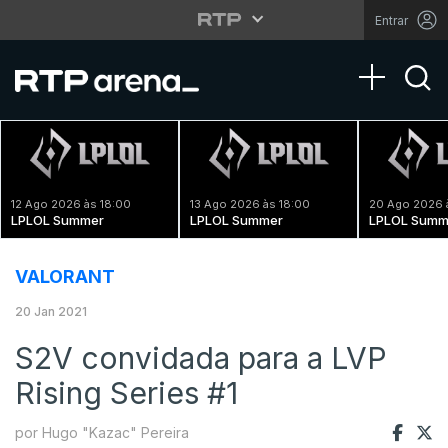
Entrar
Toggle na
12 Ago 2026 às 18:00
13 Ago 2026 às 18:00
20 Ago 2026 
LPLOL Summer
LPLOL Summer
LPLOL Summ
VALORANT
20 Jan 2021
S2V convidada para a LVP
Rising Series #1
por Hugo "Kazac" Pereira