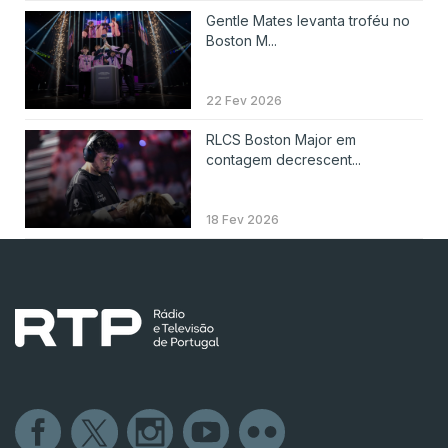
Gentle Mates levanta troféu no
Boston M...
22 Fev 2026
RLCS Boston Major em
contagem decrescent...
18 Fev 2026