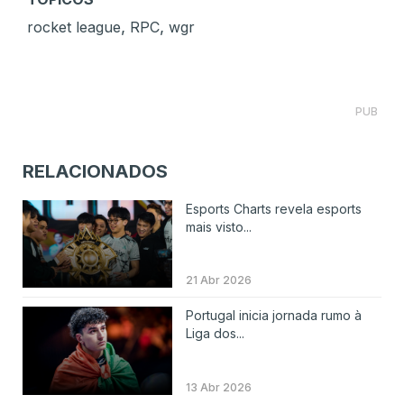
,
,
rocket league
RPC
wgr
PUB
RELACIONADOS
Esports Charts revela esports
mais visto...
21 Abr 2026
Portugal inicia jornada rumo à
Liga dos...
13 Abr 2026