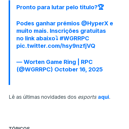
Pronto para lutar pelo titulo?🏆
Podes ganhar prémios
@HyperX
e
muito mais. Inscrições gratuitas
no link abaixo⤵️
#WGRRPC
pic.twitter.com/hsy9nzfjVQ
— Worten Game Ring | RPC
(@WGRRPC)
October 16, 2025
Lê as últimas novidades dos
esports
aqui
.
TÓPICOS