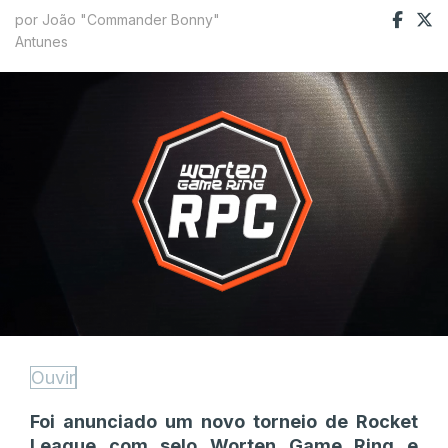
por João "Commander Bonny"
Antunes
Ouvir
Foi anunciado um novo torneio de Rocket
League com selo Worten Game Ring e