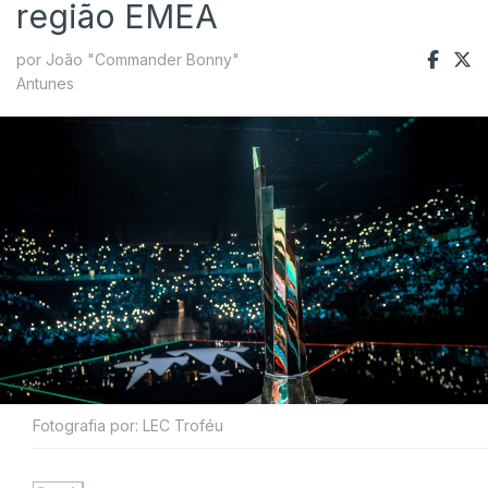
região EMEA
por João "Commander Bonny"
Antunes
Fotografia por: LEC Troféu