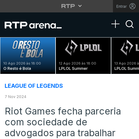
Entrar
Toggle na
10 Ago 2026 às 18:00
12 Ago 2026 às 18:00
13 Ago 2026 à
O Resto é Bola
LPLOL Summer
LPLOL Summ
LEAGUE OF LEGENDS
7 Nov 2024
Riot Games fecha parceria
com sociedade de
advogados para trabalhar