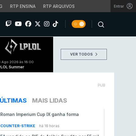
G
RTP ENSINA
RTP ARQUIVOS
Entrar
VER TODOS
 Ago 2026 às 18:00
PLOL Summer
PUB
ÚLTIMAS
MAIS LIDAS
Roman Imperium Cup IX ganha forma
COUNTER-STRIKE
há 16 horas