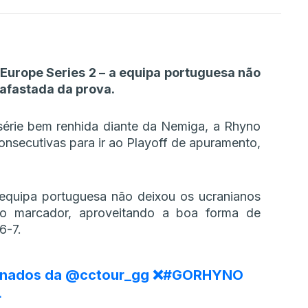
 Europe Series 2 – a equipa portuguesa não
 afastada da prova.
série bem renhida diante da Nemiga, a Rhyno
onsecutivas para ir ao Playoff de apuramento,
equipa portuguesa não deixou os ucranianos
 no marcador, aproveitando a boa forma de
6-7.
inados da
@cctour_gg
❌
#GORHYNO
L