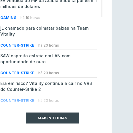
EA vendida ao PIF da Arábia Saudita por 55 mil
milhões de dólares
GAMING
há 19 horas
jL chamado para colmatar baixas na Team
Vitality
COUNTER-STRIKE
há 20 horas
SAW espreita estreia em LAN com
oportunidade de ouro
COUNTER-STRIKE
há 23 horas
Era em risco? Vitality continua a cair no VRS
do Counter-Strike 2
COUNTER-STRIKE
há 23 horas
Riot Games simplifica regras para torneios
comunitários de League of Legends
MAIS NOTÍCIAS
LEAGUE OF LEGENDS
4 ago 2026