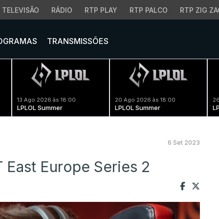
TELEVISÃO
RÁDIO
RTP PLAY
RTP PALCO
RTP ZIG ZA
OGRAMAS
TRANSMISSÕES
13 Ago 2026 às 18:00
20 Ago 2026 às 18:00
26
LPLOL Summer
LPLOL Summer
L
6 Set 2023
 East Europe Series 2