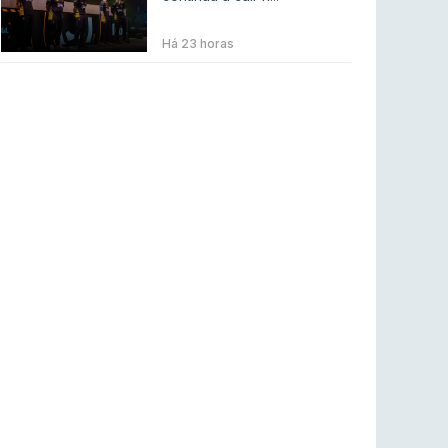
BLAST Bounty S2 na RTP Arena: Regressa o
melhor Counter-Strike
Há 23 horas
COUNTER-STRIKE
18 jul 2026
Wuant assina “The One”: O novo hino oficial
da LPLOL
LEAGUE OF LEGENDS
16 jul 2026
Roman Imperium Cup VIII abre inscrições com
SAW e Luminosity na lista
COUNTER-STRIKE
16 jul 2026
arrozdoce regressa ao mercado como jogador
livre
COUNTER-STRIKE
16 jul 2026